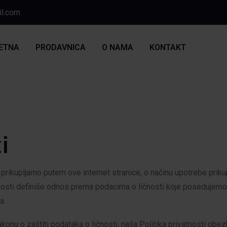
il.com
ETNA
PRODAVNICA
O NAMA
KONTAKT
i
prikupljamo putem ove internet stranice, o načinu upotrebe prikup
tnosti definiše odnos prema podacima o ličnosti koje posedujemo u
a.
konu o zaštiti podataka o ličnosti, naša Politika privatnosti obe