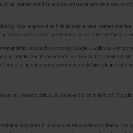
čići na internet strani se takođe koriste za pamćenje sesije korisn
čiće koji nisu neophodni za funkcionisanje naše internet stranic
 da ukoliko to uradite nećete moći da koristite sve funkcije ove
nternet analitiku koju pruža kompanija Google. Ukoliko su Vam pot
ći i politiku zaštite privatnosti: Politika zaštite privatnosti G
ije Google, te ne snosimo odgovornost za slučajne zloupotrebe 
i podacima, nećemo prikupljati podatke od lica mlađih od 15 godin
potrebama rukovaoca ili u skladu sa zakonskim odredbama. Sve pr