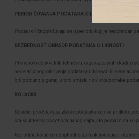
PERIOD ČUVANJA PODATAKA O LIČNOSTI
Podaci o ličnosti čuvaju se u periodu koji je neophodan z
BEZBEDNOST OBRADE PODATAKA O LIČNOSTI
Primenom adekvatnih tehničkih, organizacionih i kadrovski
neovlašćenog otkrivanja podataka o ličnosti ili neovlašće
biti potpuno siguran, u tom smislu rizik zloupotrebe pod
KOLAČIĆI
Kolačići predstavljaju zbirke podataka koji se prilikom pose
šta su interesi posetioca našeg sajta, što pomaže da se p
Koristimo kolačiće neophodne za funkcionisanje internet 