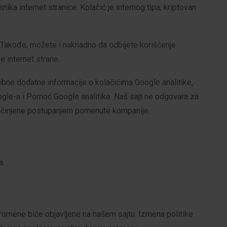
ika internet stranice. Kolačić je internog tipa, kriptovan
e. Takođe, možete i naknadno da odbijete korišćenje
 internet strane.
rebne dodatne informacije o kolačićima Google analitike,
oogle-a i Pomoć Google analitike. Naš sajt ne odgovara za
načinjene postupanjem pomenute kompanije.
a.
omene biće objavljene na našem sajtu. Izmena politike