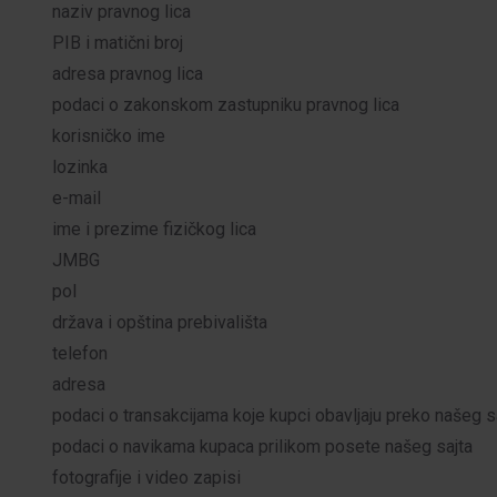
naziv pravnog lica
PIB i matični broj
adresa pravnog lica
podaci o zakonskom zastupniku pravnog lica
korisničko ime
lozinka
e-mail
ime i prezime fizičkog lica
JMBG
pol
država i opština prebivališta
telefon
adresa
podaci o transakcijama koje kupci obavljaju preko našeg s
podaci o navikama kupaca prilikom posete našeg sajta
fotografije i video zapisi