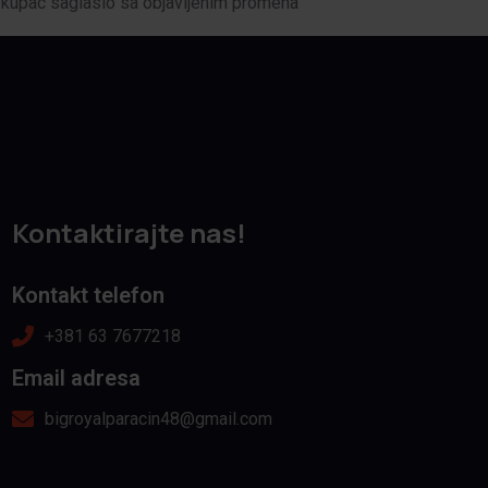
i kupac saglasio sa objavljenim promena
Kontaktirajte nas!
Kontakt telefon
+381 63 7677218
Email adresa
bigroyalparacin48@gmail.com