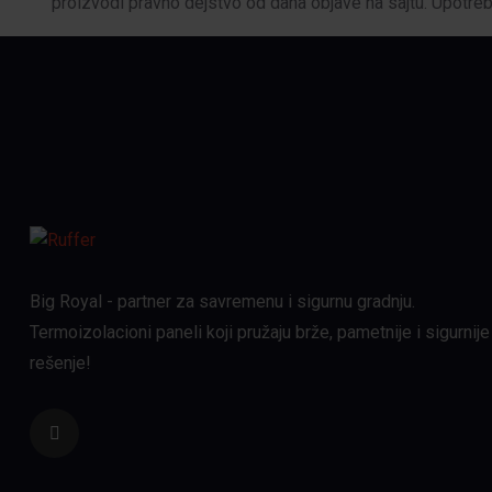
proizvodi pravno dejstvo od dana objave na sajtu. Upotre
Big Royal - partner za savremenu i sigurnu gradnju.
Termoizolacioni paneli koji pružaju brže, pametnije i sigurnije
rešenje!