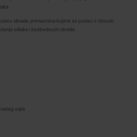
taka.
 osnov obrade, primaocima kojima se podaci o ličnosti
nošenja odluka i bezbednosti obrade.
 našeg sajta.