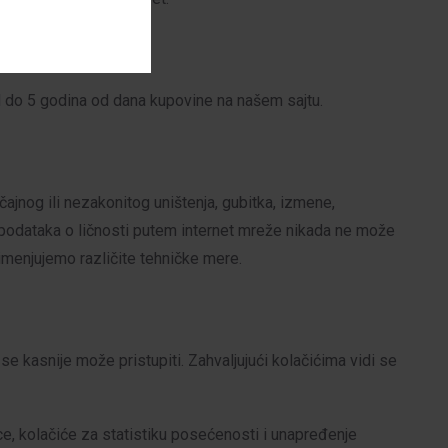
od do 5 godina od dana kupovine na našem sajtu.
jnog ili nezakonitog uništenja, gubitka, izmene,
s podataka o ličnosti putem internet mreže nikada ne može
imenjujemo različite tehničke mere.
 se kasnije može pristupiti. Zahvaljujući kolačićima vidi se
e, kolačiće za statistiku posećenosti i unapređenje