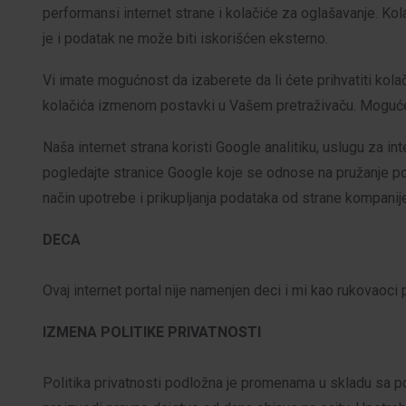
performansi internet strane i kolačiće za oglašavanje. Kola
je i podatak ne može biti iskorišćen eksterno.
Vi imate mogućnost da izaberete da li ćete prihvatiti kola
kolačića izmenom postavki u Vašem pretraživaču. Moguće je
Naša internet strana koristi Google analitiku, uslugu za i
pogledajte stranice Google koje se odnose na pružanje pomo
način upotrebe i prikupljanja podataka od strane kompan
DECA
Ovaj internet portal nije namenjen deci i mi kao rukovaoc
IZMENA POLITIKE PRIVATNOSTI
Politika privatnosti podložna je promenama u skladu sa 