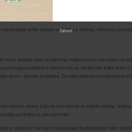
a ostvarivanje svrhe obrade podataka o ličnosti, odnosno u peri
Zatvori
h mera, smanjili smo na najmanju moguću meru sve rizike od sluča
nog pristupa podacima o ličnosti koji su obrađivani. Kako preno
ataka snosi i davalac podataka. Za adekvatan nivo bezbednosti pr
te internet strane šalju na Vaš računar ili mobilni uređaj i kojima
oboljša upotreba za sve korisnike.
strane, odnosno one koji omogućavaju da pregledate naše stranic