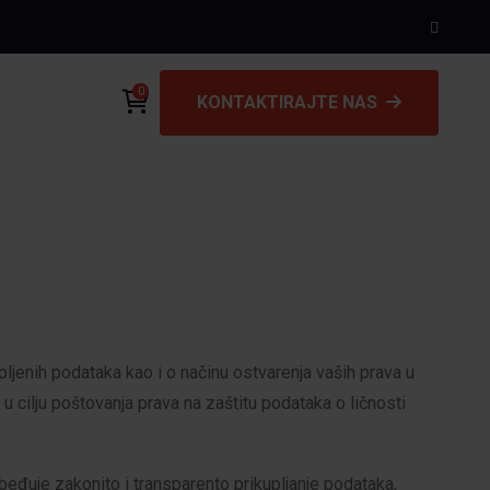
0
KONTAKTIRAJTE NAS
ljenih podataka kao i o načinu ostvarenja vaših prava u
 cilju poštovanja prava na zaštitu podataka o ličnosti
zbeđuje zakonito i transparento prikupljanje podataka,