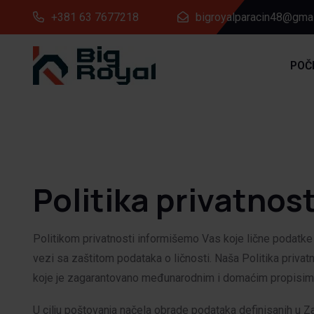
+381 63 7677218
bigroyalparacin48@gma
POČ
Politika privatnost
Politikom privatnosti informišemo Vas koje lične podatke 
vezi sa zaštitom podataka o ličnosti. Naša Politika priva
koje je zagarantovano međunarodnim i domaćim propisim
U cilju poštovanja načela obrade podataka definisanih u Za