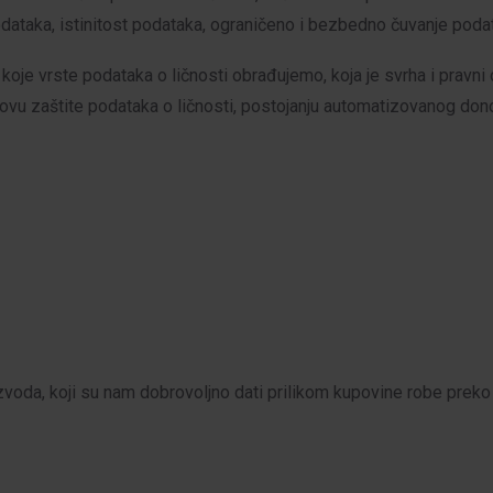
ataka, istinitost podataka, ograničeno i bezbedno čuvanje poda
oje vrste podataka o ličnosti obrađujemo, koja je svrha i pravni
novu zaštite podataka o ličnosti, postojanju automatizovanog do
zvoda, koji su nam dobrovoljno dati prilikom kupovine robe preko